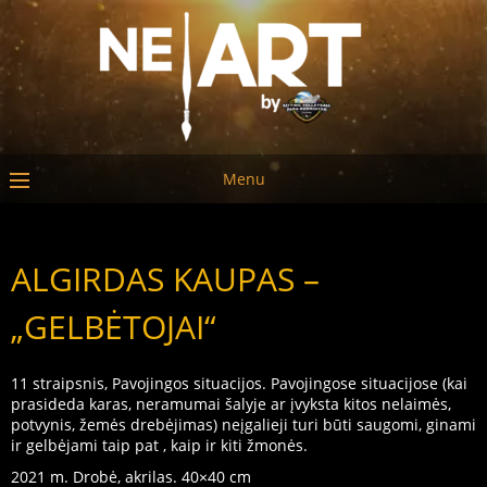
Menu
ALGIRDAS KAUPAS –
„GELBĖTOJAI“
11 straipsnis, Pavojingos situacijos. Pavojingose situacijose (kai
prasideda karas, neramumai šalyje ar įvyksta kitos nelaimės,
potvynis, žemės drebėjimas) neįgalieji turi būti saugomi, ginami
ir gelbėjami taip pat , kaip ir kiti žmonės.
2021 m. Drobė, akrilas. 40×40 cm