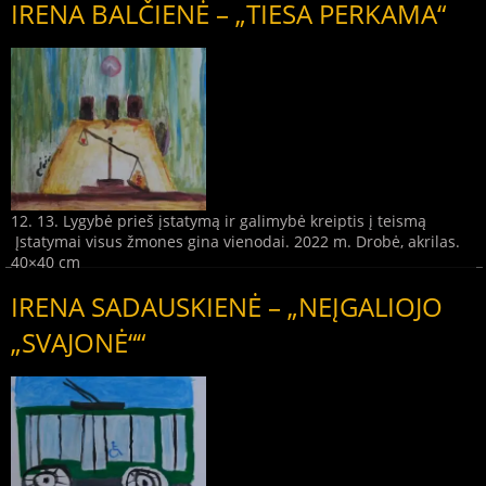
IRENA BALČIENĖ – „TIESA PERKAMA“
12. 13. Lygybė prieš įstatymą ir galimybė kreiptis į teismą
Įstatymai visus žmones gina vienodai. 2022 m. Drobė, akrilas.
40×40 cm
IRENA SADAUSKIENĖ – „NEĮGALIOJO
„SVAJONĖ““