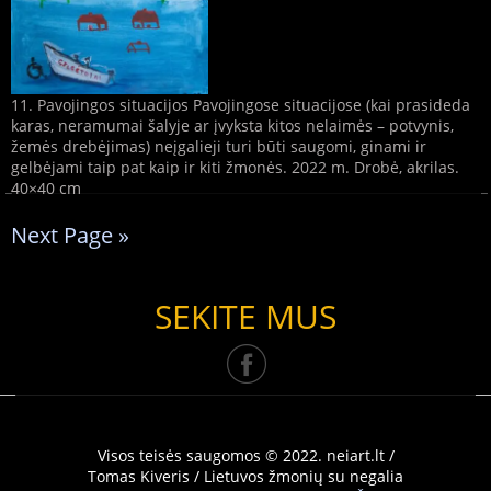
11. Pavojingos situacijos Pavojingose situacijose (kai prasideda
karas, neramumai šalyje ar įvyksta kitos nelaimės – potvynis,
žemės drebėjimas) neįgalieji turi būti saugomi, ginami ir
gelbėjami taip pat kaip ir kiti žmonės. 2022 m. Drobė, akrilas.
40×40 cm
Next Page »
SEKITE MUS
Visos teisės saugomos © 2022. neiart.lt /
Tomas Kiveris / Lietuvos žmonių su negalia