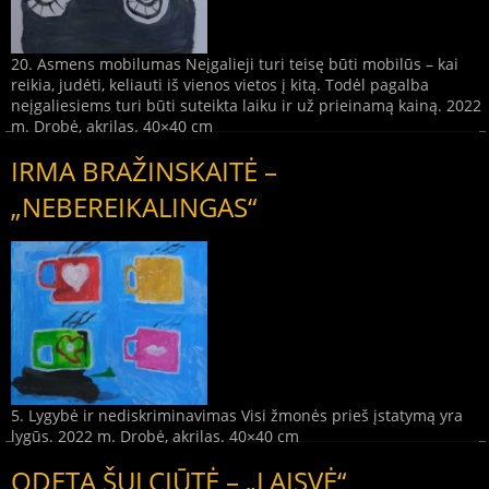
20. Asmens mobilumas Neįgalieji turi teisę būti mobilūs – kai
reikia, judėti, keliauti iš vienos vietos į kitą. Todėl pagalba
neįgaliesiems turi būti suteikta laiku ir už prieinamą kainą. 2022
m. Drobė, akrilas. 40×40 cm
IRMA BRAŽINSKAITĖ –
„NEBEREIKALINGAS“
5. Lygybė ir nediskriminavimas Visi žmonės prieš įstatymą yra
lygūs. 2022 m. Drobė, akrilas. 40×40 cm
ODETA ŠULCIŪTĖ – „LAISVĖ“