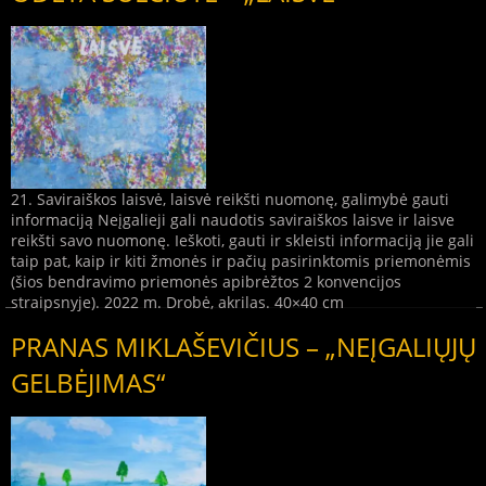
21. Saviraiškos laisvė, laisvė reikšti nuomonę, galimybė gauti
informaciją Neįgalieji gali naudotis saviraiškos laisve ir laisve
reikšti savo nuomonę. Ieškoti, gauti ir skleisti informaciją jie gali
taip pat, kaip ir kiti žmonės ir pačių pasirinktomis priemonėmis
(šios bendravimo priemonės apibrėžtos 2 konvencijos
straipsnyje). 2022 m. Drobė, akrilas. 40×40 cm
PRANAS MIKLAŠEVIČIUS – „NEĮGALIŲJŲ
GELBĖJIMAS“