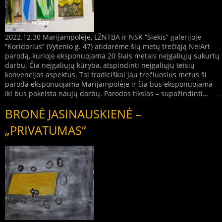
2022.12.30 Marijampolėje, LŽNTBA ir NSK “Siekis” galerijoje
“Koridorius” (Vytenio g. 47) atidarėme šių metų trečiąją NeiArt
parodą, kurioje eksponuojama 20 šiais metais neįgaliųjų sukurtų
darbų. Čia neįgaliųjų kūryba, atspindinti neįgaliųjų teisių
konvencijos aspektus. Tai tradiciškai jau trečiuosius metus ši
paroda eksponuojama Marijampolėje ir čia bus eksponuojama
iki bus pakeista naujų darbų. Parodos tikslas – supažindinti…
BRONĖ JASINAUSKIENĖ –
„PRIVATUMAS“