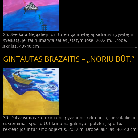
25. Sveikata Neįgalieji turi turėti galimybę apsidrausti gyvybę ir
sveikatą, jei tai numatyta šalies įstatymuose. 2022 m. Drobė,
akrilas. 40×40 cm
GINTAUTAS BRAZAITIS – „NORIU BŪT.“
30. Dalyvavimas kultūriniame gyvenime, rekreacija, laisvalaikis ir
užsiėmimas sportu Užtikrinama galimybė patekti į sporto,
rekreacijos ir turizmo objektus. 2022 m. Drobė, akrilas. 40×40 cm