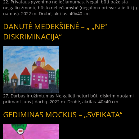
22. Privataus gyvenimo neliečiamumas. Negali būti pažeista
neįgalių žmonių būsto neliečiamybė (negalima prievarta įeiti į jų
namus). 2022 m. Drobė, akrilas. 40×40 cm
DANUTĖ MEDEKŠIENĖ – „ „NE“
DISKRIMINACIJA“
27. Darbas ir užimtumas Neįgalieji neturi būti diskriminuojami
priimant juos į darbą. 2022 m. Drobė, akrilas. 40×40 cm
GEDIMINAS MOCKUS – „SVEIKATA“