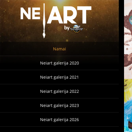
Namai
Neiart galerija 2020
Neiart galerija 2021
Neiart galerija 2022
Neiart galerija 2023
Neiart galerija 2026