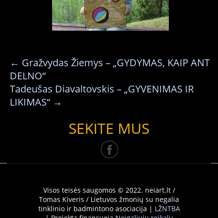
←
Gražvydas Žiemys – „GYDYMAS, KAIP ANT
DELNO“
Tadeušas Diavaltovskis – „GYVENIMAS IR
LIKIMAS“
→
SEKITE MUS
Visos teisės saugomos © 2022. neiart.lt /
Tomas Kiveris / Lietuvos žmonių su negalia
tinklinio ir badmintono asociacija |
LŽNTBA
| Projektą finansuoja
Neįgaliųjų reikalų