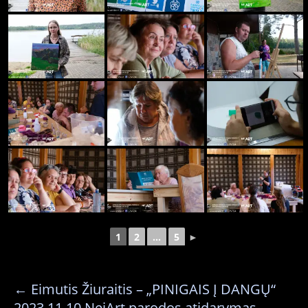
1
2
...
5
►
←
Eimutis Žiuraitis – „PINIGAIS Į DANGŲ“
2023.11.10 NeiArt parodos atidarymas