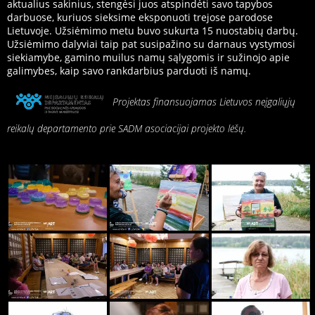
aktualius sakinius, stengėsi juos atspindėti savo tapybos
darbuose, kuriuos sieksime eksponuoti trejose parodose
Lietuvoje. Užsiėmimo metu buvo sukurta 15 nuostabių darbų.
Užsiėmimo dalyviai taip pat susipažino su darnaus vystymosi
siekiamybe, gamino muilus namų sąlygomis ir sužinojo apie
galimybes, kaip savo rankdarbius parduoti iš namų.
Projektas finansuojamas Lietuvos neįgaliųjų
reikalų departamento prie SADM asociacijai projekto lėšų.