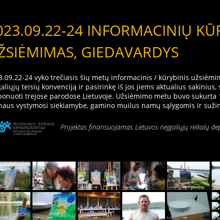
023.09.22-24 INFORMACINIŲ KŪ
ŽSIĖMIMAS, GIEDAVARDYS
.09.22-24 vyko trečiasis šių metų informacinis / kūrybinis užsiėmi
aliųjų teisių konvenciją ir pasirinkę iš jos jiems aktualius sakiniu
ponuoti trejose parodose Lietuvoje. Užsiėmimo metu buvo sukurta 
naus vystymosi siekiamybe, gamino muilus namų sąlygomis ir sužin
Projektas finansuojamas Lietuvos neįgaliųjų reikalų de