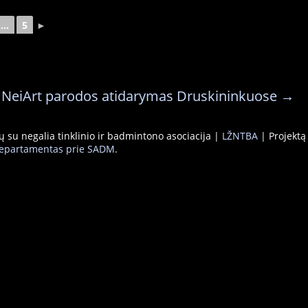
...
5
►
 NeiArt parodos atidarymas Druskininkuose
→
ų su negalia tinklinio ir badmintono asociacija |
LŽNTBA
| Projektą
 departamentas prie SADM
.