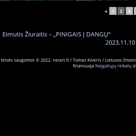
◄
1
2
3
←
Eimutis Žiuraitis – „PINIGAIS Į DANGŲ“
2023.11.10
 teisės saugomos © 2022. neiart.lt / Tomas Kiveris / Lietuvos žmoni
finansuoja
Neįgaliųjų reikalų