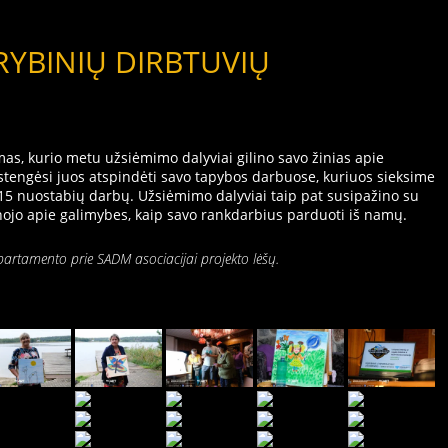
RYBINIŲ DIRBTUVIŲ
mas, kurio metu užsiėmimo dalyviai gilino savo žinias apie
s, stengėsi juos atspindėti savo tapybos darbuose, kuriuos sieksime
15 nuostabių darbų. Užsiėmimo dalyviai taip pat susipažino su
ojo apie galimybes, kaip savo rankdarbius parduoti iš namų.
partamento prie SADM asociacijai projekto lėšų.