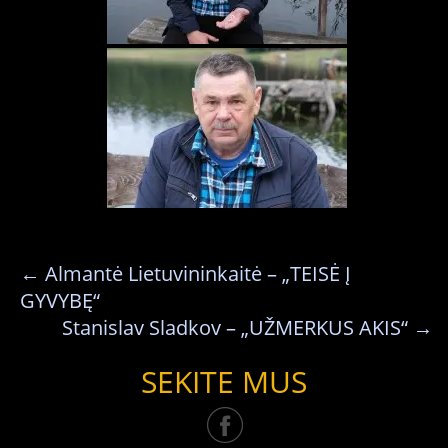
←
Almantė Lietuvininkaitė – „TEISĖ Į
GYVYBĘ“
Stanislav Sladkov – „UŽMERKUS AKIS“
→
SEKITE MUS