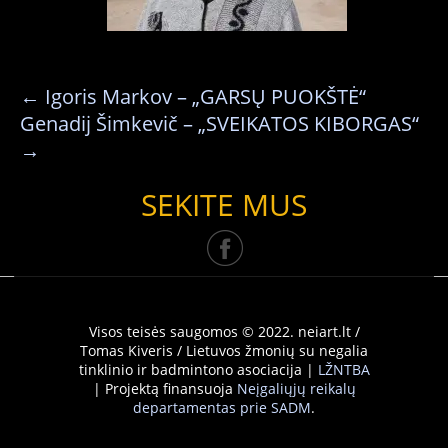
←
Igoris Markov – „GARSŲ PUOKŠTĖ“
Genadij Šimkevič – „SVEIKATOS KIBORGAS“
→
SEKITE MUS
Visos teisės saugomos © 2022. neiart.lt /
Tomas Kiveris / Lietuvos žmonių su negalia
tinklinio ir badmintono asociacija |
LŽNTBA
| Projektą finansuoja
Neįgaliųjų reikalų
departamentas prie SADM
.