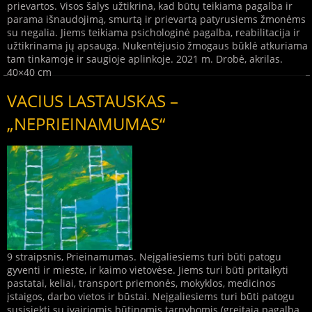
prievartos. Visos šalys užtikrina, kad būtų teikiama pagalba ir
parama išnaudojimą, smurtą ir prievartą patyrusiems žmonėms
su negalia. Jiems teikiama psichologinė pagalba, reabilitacija ir
užtikrinama jų apsauga. Nukentėjusio žmogaus būklė atkuriama
tam tinkamoje ir saugioje aplinkoje. 2021 m. Drobė, akrilas.
40×40 cm
VACIUS LASTAUSKAS –
„NEPRIEINAMUMAS“
9 straipsnis, Prieinamumas. Neįgaliesiems turi būti patogu
gyventi ir mieste, ir kaimo vietovėse. Jiems turi būti pritaikyti
pastatai, keliai, transport priemonės, mokyklos, medicinos
įstaigos, darbo vietos ir būstai. Neįgaliesiems turi būti patogu
susisiekti su įvairiomis būtinomis tarnybomis (greitąja pagalba,