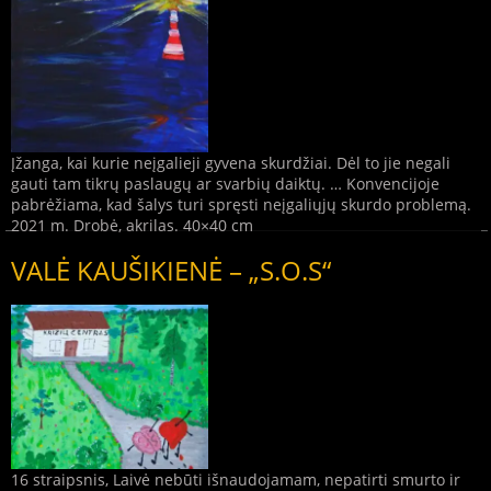
Įžanga, kai kurie neįgalieji gyvena skurdžiai. Dėl to jie negali
gauti tam tikrų paslaugų ar svarbių daiktų. … Konvencijoje
pabrėžiama, kad šalys turi spręsti neįgaliųjų skurdo problemą.
2021 m. Drobė, akrilas. 40×40 cm
VALĖ KAUŠIKIENĖ – „S.O.S“
16 straipsnis, Laivė nebūti išnaudojamam, nepatirti smurto ir