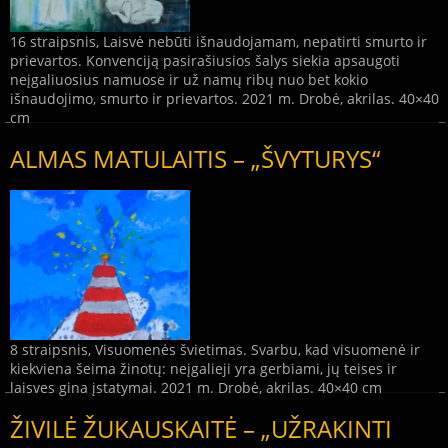
16 straipsnis, Laisvė nebūti išnaudojamam, nepatirti smurto ir
prievartos. Konvenciją pasirašiusios šalys siekia apsaugoti
neįgaliuosius namuose ir už namų ribų nuo bet kokio
išnaudojimo, smurto ir prievartos. 2021 m. Drobė, akrilas. 40×40
cm
ALMAS MATULAITIS – „ŠVYTURYS“
8 straipsnis, Visuomenės švietimas. Svarbu, kad visuomenė ir
kiekviena šeima žinotų: neįgalieji yra gerbiami, jų teises ir
laisves gina įstatymai. 2021 m. Drobė, akrilas. 40×40 cm
ŽIVILĖ ŽUKAUSKAITĖ – „UŽRAKINTI