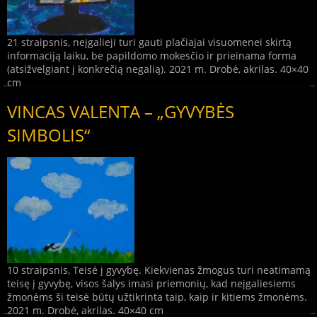
21 straipsnis, neįgalieji turi gauti plačiajai visuomenei skirtą
informaciją laiku, be papildomo mokesčio ir prieinama forma
(atsižvelgiant į konkrečią negalią). 2021 m. Drobė, akrilas. 40×40
cm
VINCAS VALENTA – „GYVYBĖS
SIMBOLIS“
10 straipsnis, Teisė į gyvybę. Kiekvienas žmogus turi neatimamą
teisę į gyvybę, visos šalys imasi priemonių, kad neįgaliesiems
žmonėms ši teisė būtų užtikrinta taip, kaip ir kitiems žmonėms.
2021 m. Drobė, akrilas. 40×40 cm