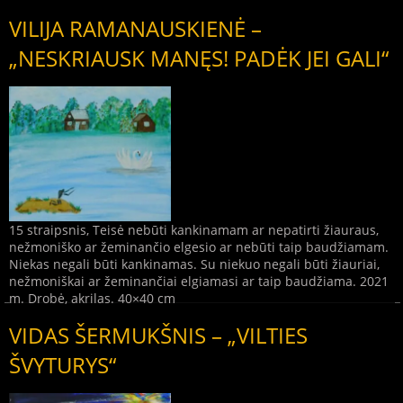
VILIJA RAMANAUSKIENĖ –
„NESKRIAUSK MANĘS! PADĖK JEI GALI“
15 straipsnis, Teisė nebūti kankinamam ar nepatirti žiauraus,
nežmoniško ar žeminančio elgesio ar nebūti taip baudžiamam.
Niekas negali būti kankinamas. Su niekuo negali būti žiauriai,
nežmoniškai ar žeminančiai elgiamasi ar taip baudžiama. 2021
m. Drobė, akrilas. 40×40 cm
VIDAS ŠERMUKŠNIS – „VILTIES
ŠVYTURYS“