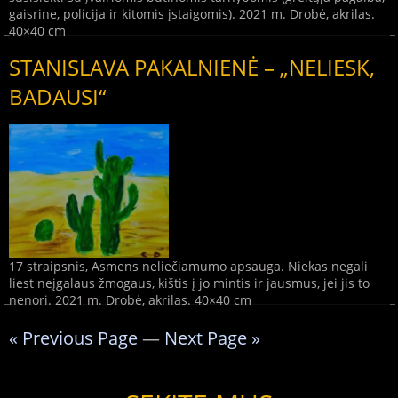
gaisrine, policija ir kitomis įstaigomis). 2021 m. Drobė, akrilas.
40×40 cm
STANISLAVA PAKALNIENĖ – „NELIESK,
BADAUSI“
17 straipsnis, Asmens neliečiamumo apsauga. Niekas negali
liest neįgalaus žmogaus, kištis į jo mintis ir jausmus, jei jis to
nenori. 2021 m. Drobė, akrilas. 40×40 cm
« Previous Page
—
Next Page »