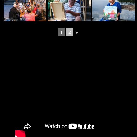
1
2
►