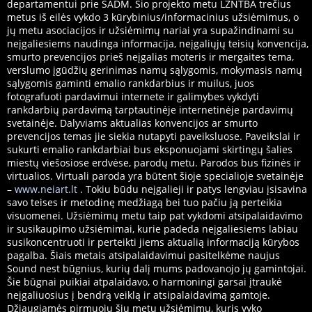
departamentui prie SADM. Šio projekto metu LŽNTBA trečius
metus iš eilės vykdo 3 kūrybinius/informacinius užsiėmimus, o
jų metu asociacijos ir užsiėmimų nariai yra supažindinami su
neįgaliesiems naudinga informacija, neįgaliųjų teisių konvencija,
smurto prevencijos prieš neįgalias moteris ir mergaites tema,
verslumo įgūdžių gerinimas namų sąlygomis, mokymasis namų
sąlygomis gaminti emalio rankdarbius ir muilus, juos
fotografuoti pardavimui internete ir galimybes vykdyti
rankdarbių pardavimą tarptautinėje internetinėje pardavimų
svetainėje. Dalyviams aktualias konvencijos ar smurto
prevencijos temas jie siekia nutapyti paveiksluose. Paveikslai ir
sukurti emalio rankdarbiai bus eksponuojami skirtingų šalies
miestų viešosiose erdvėse, parodų metu. Parodos bus fizinės ir
virtualios. Virtuali paroda yra būtent šioje specialioje svetainėje
–
www.neiart.lt
. Tokiu būdu neįgalieji ir patys lengviau įsisavina
savo teises ir metodinę medžiagą bei tuo pačiu ją perteikia
visuomenei. Užsiėmimų metu taip pat vykdomi atsipalaidavimo
ir susikaupimo užsiėmimai, kurie padeda neįgaliesiems labiau
susikoncentruoti ir perteikti jiems aktualią informaciją kūrybos
pagalba. Šiais metais atsipalaidavimui pasitelkėme naujus
Sound nest būgnius, kurių dalį mums padovanojo jų gamintojai.
Šie būgnai puikiai atpalaidavo, o harmoningi garsai įtraukė
neįgaliuosius į bendrą veiklą ir atsipalaidavimą gamtoje.
Džiaugiamės pirmuoju šių metų užsiėmimu, kuris vyko