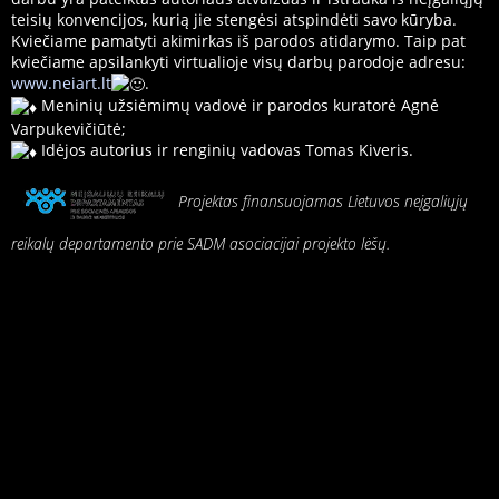
teisių konvencijos, kurią jie stengėsi atspindėti savo kūryba.
Kviečiame pamatyti akimirkas iš parodos atidarymo. Taip pat
kviečiame apsilankyti virtualioje visų darbų parodoje adresu:
www.neiart.lt
.
Meninių užsiėmimų vadovė ir parodos kuratorė Agnė
Varpukevičiūtė;
Idėjos autorius ir renginių vadovas Tomas Kiveris.
Projektas finansuojamas Lietuvos neįgaliųjų
reikalų departamento prie SADM asociacijai projekto lėšų.