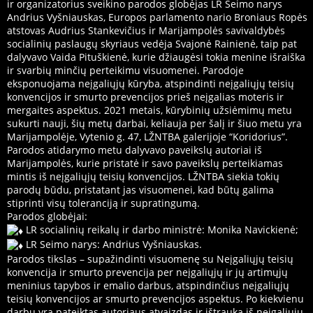
ir organizatorius sveikino parodos globėjas LR Seimo narys
Andrius Vyšniauskas, Europos parlamento nario Broniaus Ropės
atstovas Audrius Stankevičius ir Marijampolės savivaldybės
socialinių paslaugų skyriaus vedėja Svajonė Rainienė, taip pat
dalyvavo Vaida Pituškienė, kurie džiaugėsi tokia menine išraiška
ir svarbių minčių perteikimu visuomenei. Parodoje
eksponuojama neįgaliųjų kūryba, atspindinti neįgaliųjų teisių
konvencijos ir smurto prevencijos prieš neįgalias moteris ir
mergaites aspektus. 2021 metais, kūrybinių užsiėmimų metu
sukurti nauji, šių metų darbai, keliauja per šalį ir šiuo metu yra
Marijampolėje, Vytenio g. 47, LŽNTBA galerijoje “Koridorius”.
Parodos atidarymo metu dalyvavo paveikslų autoriai iš
Marijampolės, kurie pristatė ir savo paveikslų perteikiamas
mintis iš neįgaliųjų teisių konvencijos. LŽNTBA siekia tokių
parodų būdu, pristatant jas visuomenei, kad būtų galima
stiprinti visų toleranciją ir supratingumą.
Parodos globėjai:
LR socialinių reikalų ir darbo ministrė: Monika Navickienė;
LR Seimo narys: Andrius Vyšniauskas.
Parodos tikslas – supažindinti visuomenę su Neįgaliųjų teisių
konvencija ir smurto prevencija per neįgaliųjų ir jų artimųjų
meninius tapybos ir emalio darbus, atspindinčius neįgaliųjų
teisių konvencijos ar smurto prevencijos aspektus. Po kiekvienu
darbu yra pateiktas autoriaus atvaizdas ir ištrauka iš neįgaliųjų