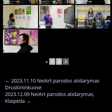
◄
1
2
3
←
2023.11.10 NeiArt parodos atidarymas
Druskininkuose
2023.12.09 NeiArt parodos atidarymas,
Klaipėda
→