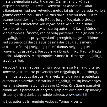
metais neįgaliųjų sukurti darbai. Čia neįgaliųjų kūryba,
atspindinti neįgaliųjų teisių konvencijos aspektus. Labai
džiaugiamės, kad per ketverius metus tai pirmoji paroda, kurioje
galime eksponuoti visus sukurtus darbus vienu metu. Už tai
esame labai dėkingi Kazlų Rūdos Jurgio Dovydaičio
viešajai
bibliotekai. Bibliotekos kolektyvas pasitiko šią idėją šiltai.
Parodos atidaryme dalyvavo darbų autoriai iš Kazlų Rūdos ir
Marijampolės. Žinome, kad parodą pastebės ir čia gruodžio 4 d.
neįgaliųjų dienos proga vyksiančių renginių dalyviai. Tikimės,
kad su parodos darbais susipažins dar daugiau asmenų ir
atkreips dėmesį į neįgaliųjų išreiškiamus neįgaliųjų teisių
konvencijos aspektus. Parodoje yra Druskininkų, Kauno, Kazlų
Rūdos, Klaipėdos, Marijampolės, Simno ir Ukmergės neįgaliųjų
tapyti darbai.
Parodos tikslas – supažindinti visuomenę su Neįgaliųjų teisių
konvencija ir smurto prevencija per neįgaliųjų ir jų artimųjų
meninius tapybos darbus. Prie kiekvieno darbo yra pateiktas
autoriaus atvaizdas ir ištrauka iš neįgaliųjų teisių konvencijos,
kurią jie stengėsi atspindėti savo kūryba. Kviečiame pamatyti
akimirkas iš parodos atidarymo. Taip pat kviečiame apsilankyti
virtualioje visų darbų parodoje adresu:
www.neiart.lt
.
Idėjos autorius ir renginių vadovas Tomas Kiveris.