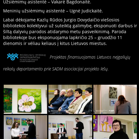
Užsiėmimų asistentė – Vakarė Bagdonaitė.
Meninių užsiėmimų asistentė – Ugnė Judickaitė.
Labai dėkojame Kazlų Rūdos Jurgio Dovydaičio viešosios
bibliotekos kolektyvui už suteiktą galimybę, eksponuoti darbus ir
šiltą dalyvių parodos atidarymo metu pasveikinimą. Paroda
bibliotekoje bus eksponuojama lapkričio 25 – gruodžio 11
dienomis ir vėliau keliaus į kitus Lietuvos miestus.
Projektas finansuojamas Lietuvos neįgaliųjų
reikalų departamento prie SADM asociacijai projekto lėšų.