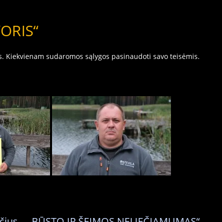
ORIS“
nės. Kiekvienam sudaromos sąlygos pasinaudoti savo teisėmis.
ičius – „BŪSTO IR ŠEIMOS NELIEČIAMUMAS“
→