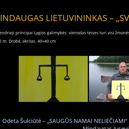
INDAUGAS LIETUVININKAS – „SV
Bendrieji principai Lygios galimybės: vienodas teises turi visi žmo
2 m. Drobė, akrilas. 40×40 cm
←
Odeta Šulciūtė – „SAUGŪS NAMAI NELIEČIAMI“
Mindaugas Jusev