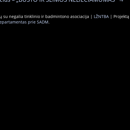
ų su negalia tinklinio ir badmintono asociacija |
LŽNTBA
| Projektą
 departamentas prie SADM
.